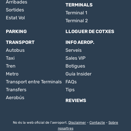
Arribades
TERMINALS
Sortides
Terminal 1
Estat Vol
Terminal 2
PARKING
LLOGUER DE COTXES
TRANSPORT
INFO AEROP.
Autobus
Serveis
Taxi
Sales VIP
Tren
Botigues
Metro
Guía Insider
Transport entre Terminals
FAQs
Transfers
Tips
Aerobús
REVIEWS
No és la web oficial de l'aeroport.
Disclaimer
-
Contacte
-
Sobre
nosaltres