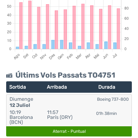
Últims Vols Passats TO4751
Sortida
Arribada
Durada
Diumenge
Boeing 737-800
12 Juliol
10:19
11:57
01h 38min
Barcelona
París (ORY)
(BCN)
Aterrat - Puntual