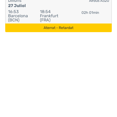
Dilluns
Airbus A320
27 Juliol
16:53
18:54
02h 01min
Barcelona
Frankfurt
(BCN)
(FRA)
Aterrat - Retardat