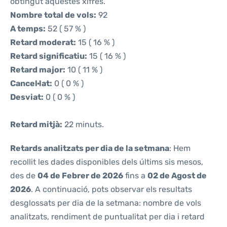
obtingut aquestes xifres.
Nombre total de vols:
92
A temps:
52 ( 57 % )
Retard moderat:
15 ( 16 % )
Retard significatiu:
15 ( 16 % )
Retard major:
10 ( 11 % )
Cancel·lat:
0 ( 0 % )
Desviat:
0 ( 0 % )
Retard mitjà:
22 minuts.
Retards analitzats per dia de la setmana
: Hem
recollit les dades disponibles dels últims sis mesos,
des de
04 de Febrer de 2026
fins a
02 de Agost de
2026
. A continuació, pots observar els resultats
desglossats per dia de la setmana: nombre de vols
analitzats, rendiment de puntualitat per dia i retard