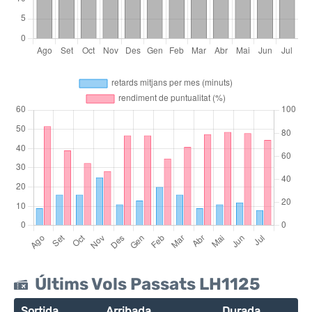
Últims Vols Passats LH1125
Sortida
Arribada
Durada