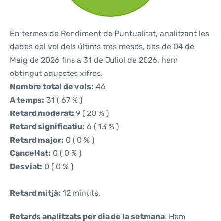
En termes de Rendiment de Puntualitat, analitzant les
dades del vol dels últims tres mesos, des de 04 de
Maig de 2026 fins a 31 de Juliol de 2026, hem
obtingut aquestes xifres.
Nombre total de vols:
46
A temps:
31 ( 67 % )
Retard moderat:
9 ( 20 % )
Retard significatiu:
6 ( 13 % )
Retard major:
0 ( 0 % )
Cancel·lat:
0 ( 0 % )
Desviat:
0 ( 0 % )
Retard mitjà:
12 minuts.
Retards analitzats per dia de la setmana
: Hem