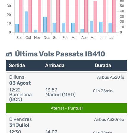
Últims Vols Passats IB410
Sortida
Arribada
Durada
Dilluns
Airbus A320 (s
03 Agost
12:22
13:57
01h 35min
Barcelona
Madrid (MAD)
(BCN)
Aterrat - Puntual
Divendres
Airbus A320neo
31 Juliol
12:30
14:02