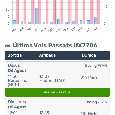
Últims Vols Passats UX7706
Sortida
Arribada
Durada
Dijous
Boeing 787-8
06 Agost
11:50
13:07
01h 17min
Barcelona
Madrid (MAD)
(BCN)
Aterrat - Puntual
Dimecres
Boeing 787-9
05 Agost
12:01
13:15
01h 14min