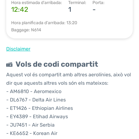
Hora estimada d'arribada:
Terminal:
Porta:
12:42
1
-
Hora planificada d'arribada: 13:20
Baggage: N614
Disclaimer
Vols de codi compartit
Aquest vol és compartit amb altres aerolínies, això vol
dir que aquests altres vols són els mateixos:
- AM6810 - Aeromexico
- DL6767 - Delta Air Lines
- ET1426 - Ethiopian Airlines
- EY4389 - Etihad Airways
- JU7451 - Air Serbia
- KE6652 - Korean Air