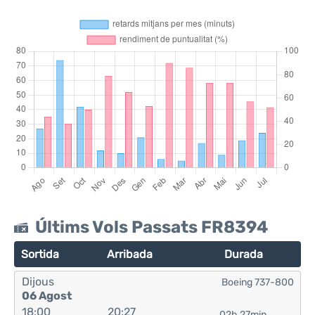
Últims Vols Passats FR8394
Sortida
Arribada
Durada
Dijous
Boeing 737-800
06 Agost
18:00
20:27
02h 27min