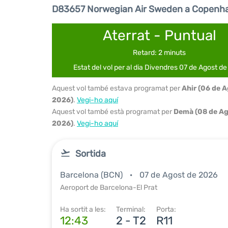
D83657 Norwegian Air Sweden a Copenh
Aterrat - Puntual
Retard: 2 minuts
Estat del vol per al dia Divendres 07 de Agost d
Aquest vol també estava programat per
Ahir (06 de 
2026)
.
Vegi-ho aquí
Aquest vol també està programat per
Demà (08 de Ag
2026)
.
Vegi-ho aquí
Sortida
Barcelona (BCN)
07 de Agost de 2026
Aeroport de Barcelona-El Prat
Ha sortit a les:
Terminal:
Porta:
12:43
2 - T2
R11