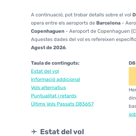
A continuació, pot trobar detalls sobre el vol
D
opera entre els aeroports de
Barcelona
- Aero
Copenhaguen
- Aeroport de Copenhaguen (Co
Aquestes dades del vol es refereixen específic
Agost de 2026
.
Taula de continguts:
D8
Estat del vol
Informació addicional
Vols alternatius
Hem
Puntualitat i retards
din
Últims Vols Passats D83657
bas
sob
Estat del vol