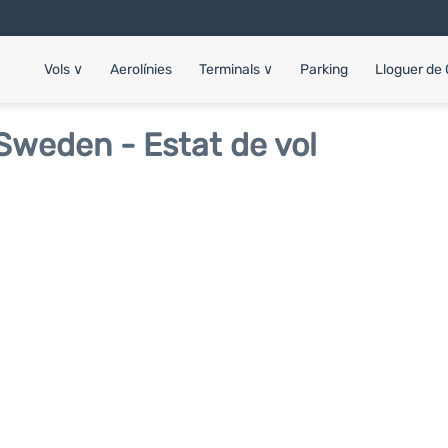
Vols
∨
Aerolínies
Terminals
∨
Parking
Lloguer de
Sweden - Estat de vol