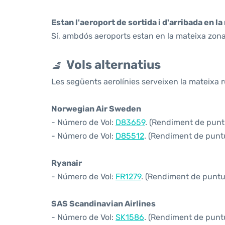
Estan l'aeroport de sortida i d'arribada en l
Sí, ambdós aeroports estan en la mateixa zona
Vols alternatius
Les següents aerolínies serveixen la mateixa
Norwegian Air Sweden
- Número de Vol:
D83659
. (Rendiment de puntu
- Número de Vol:
D85512
. (Rendiment de puntu
Ryanair
- Número de Vol:
FR1279
. (Rendiment de puntua
SAS Scandinavian Airlines
- Número de Vol:
SK1586
. (Rendiment de puntu