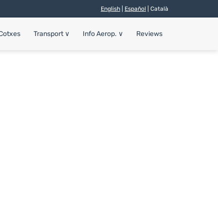
English
|
Español
| Català
 Cotxes
Transport
∨
Info Aerop.
∨
Reviews