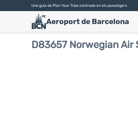
Una guia de Plan Your Trips centrada en els passatgers
Aeroport de Barcelona
D83657 Norwegian Air 