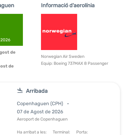
aguen
Informació d'aerolínia
e 2026
Agost de
Norwegian Air Sweden
Equip: Boeing 737MAX 8 Passenger
ost de
Arribada
Copenhaguen (CPH)
07 de Agost de 2026
Aeroport de Copenhaguen
Ha arribat a les:
Terminal:
Porta: