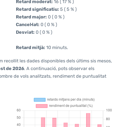
Retard moderat:
16 ( 17 % )
Retard significatiu:
5 ( 5 % )
Retard major:
0 ( 0 % )
Cancel·lat:
0 ( 0 % )
Desviat:
0 ( 0 % )
Retard mitjà:
10 minuts.
m recollit les dades disponibles dels últims sis mesos,
ost de 2026
. A continuació, pots observar els
ombre de vols analitzats, rendiment de puntualitat