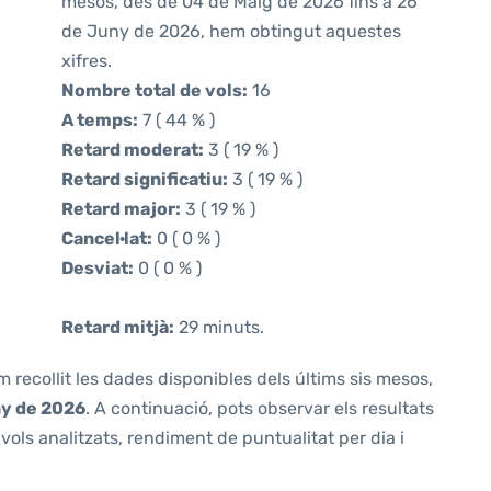
mesos, des de 04 de Maig de 2026 fins a 26
de Juny de 2026, hem obtingut aquestes
xifres.
Nombre total de vols:
16
A temps:
7 ( 44 % )
Retard moderat:
3 ( 19 % )
Retard significatiu:
3 ( 19 % )
Retard major:
3 ( 19 % )
Cancel·lat:
0 ( 0 % )
Desviat:
0 ( 0 % )
Retard mitjà:
29 minuts.
m recollit les dades disponibles dels últims sis mesos,
ny de 2026
. A continuació, pots observar els resultats
ols analitzats, rendiment de puntualitat per dia i