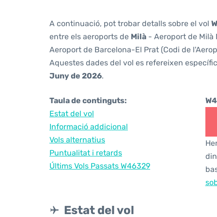
A continuació, pot trobar detalls sobre el vol
W
entre els aeroports de
Milà
- Aeroport de Milà 
Aeroport de Barcelona-El Prat (Codi de l'Aero
Aquestes dades del vol es refereixen específic
Juny de 2026
.
Taula de continguts:
W4
Estat del vol
Informació addicional
Vols alternatius
Hem
Puntualitat i retards
din
Últims Vols Passats W46329
bas
sob
Estat del vol