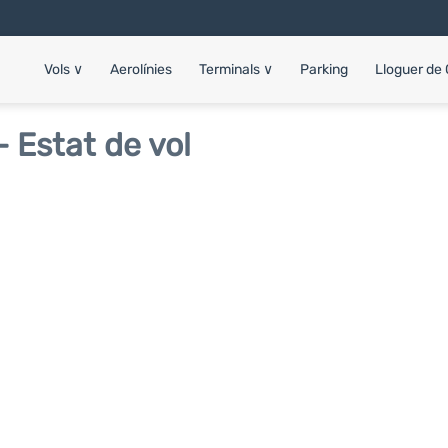
Vols
∨
Aerolínies
Terminals
∨
Parking
Lloguer de
 Estat de vol