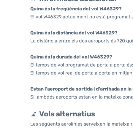
Quina és la freqüència del vol W46329?
El vol W46329 actualment no està programat a
Quina és la distància del vol W46329?
La distància entre els dos aeroports és 720 qu
Quina és la durada del vol W46329?
El temps de vol programat de porta a porta és:
El temps de vol real de porta a porta en mitjan
Estan l'aeroport de sortida i d'arribada en l
Sí, ambdós aeroports estan en la mateixa zona
Vols alternatius
Les següents aerolínies serveixen la mateixa r