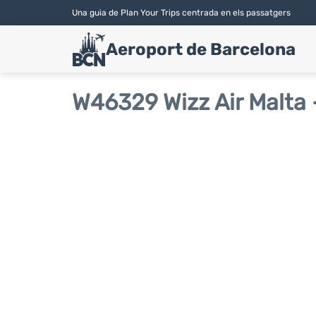
Una guia de Plan Your Trips centrada en els passatgers
Aeroport de Barcelona
W46329 Wizz Air Malta -