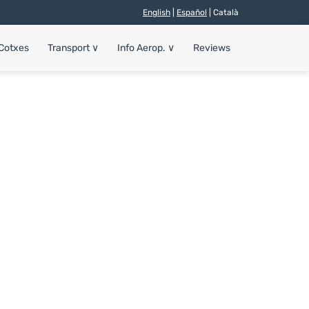
English
|
Español
| Català
 Cotxes
Transport
∨
Info Aerop.
∨
Reviews