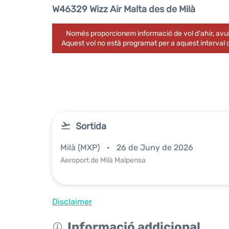
W46329 Wizz Air Malta des de Milà
Només proporcionem informació de vol d'ahir, avui
Aquest vol no està programat per a aquest interval
Sortida
Milà (MXP)
26 de Juny de 2026
Aeroport de Milà Malpensa
Disclaimer
Informació addicional