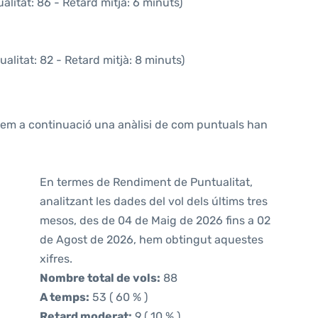
litat: 86 - Retard mitjà: 6 minuts)
alitat: 82 - Retard mitjà: 8 minuts)
ntem a continuació una anàlisi de com puntuals han
En termes de Rendiment de Puntualitat,
analitzant les dades del vol dels últims tres
mesos, des de 04 de Maig de 2026 fins a 02
de Agost de 2026, hem obtingut aquestes
xifres.
Nombre total de vols:
88
A temps:
53 ( 60 % )
Retard moderat:
9 ( 10 % )