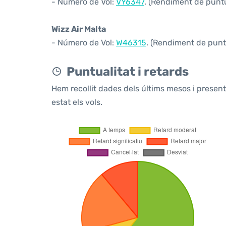
- Número de Vol:
VY6347
. (Rendiment de puntua
Wizz Air Malta
- Número de Vol:
W46315
. (Rendiment de puntu
Puntualitat i retards
Hem recollit dades dels últims mesos i prese
estat els vols.