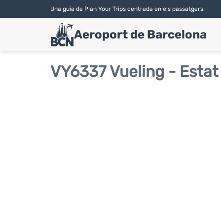
Una guia de Plan Your Trips centrada en els passatgers
Aeroport de Barcelona
VY6337 Vueling - Estat 