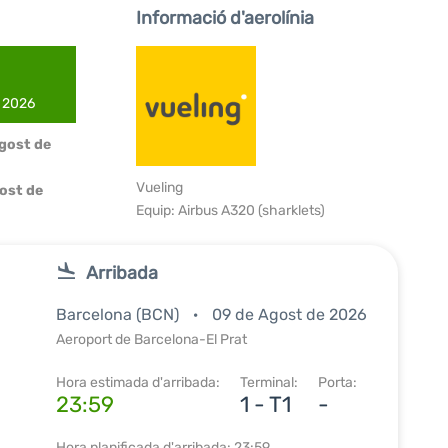
Informació d'aerolínia
e 2026
Agost de
Vueling
ost de
Equip: Airbus A320 (sharklets)
Arribada
Barcelona (BCN)
09 de Agost de 2026
Aeroport de Barcelona-El Prat
Hora estimada d'arribada:
Terminal:
Porta:
23:59
1 - T1
-
Hora planificada d'arribada: 23:59