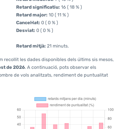
Retard significatiu:
16 ( 18 % )
Retard major:
10 ( 11 % )
Cancel·lat:
0 ( 0 % )
Desviat:
0 ( 0 % )
Retard mitjà:
21 minuts.
m recollit les dades disponibles dels últims sis mesos,
ost de 2026
. A continuació, pots observar els
ombre de vols analitzats, rendiment de puntualitat