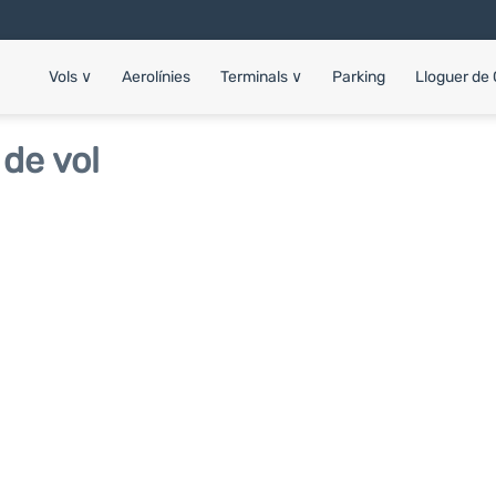
Vols
∨
Aerolínies
Terminals
∨
Parking
Lloguer de
de vol