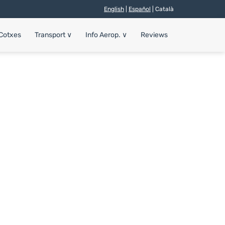
English
|
Español
| Català
 Cotxes
Transport
∨
Info Aerop.
∨
Reviews