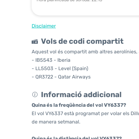
Disclaimer
Vols de codi compartit
Aquest vol és compartit amb altres aerolínies, 
- IB5543 - Iberia
- LL5503 - Level (Spain)
- QR3722 - Qatar Airways
Informació addicional
Quina és la freqüència del vol VY6337?
El vol VY6337 està programat per volar els Dil
de manera setmanal.
Quina és la distància del vol VY6337?