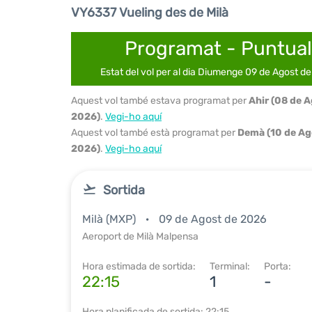
VY6337 Vueling des de Milà
Programat - Puntual
Estat del vol per al dia Diumenge 09 de Agost d
Aquest vol també estava programat per
Ahir (08 de 
2026)
.
Vegi-ho aquí
Aquest vol també està programat per
Demà (10 de Ag
2026)
.
Vegi-ho aquí
Sortida
Milà (MXP)
09 de Agost de 2026
Aeroport de Milà Malpensa
Hora estimada de sortida:
Terminal:
Porta:
22:15
1
-
Hora planificada de sortida: 22:15