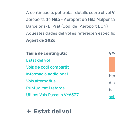
A continuació, pot trobar detalls sobre el vol
V
aeroports de
Milà
- Aeroport de Milà Malpensa 
Barcelona-El Prat (Codi de l'Aeroport BCN).
Aquestes dades del vol es refereixen específic
Agost de 2026
.
Taula de continguts:
VY
Estat del vol
Vols de codi compartit
Informació addicional
Hem
Vols alternatius
din
Puntualitat i retards
bas
Últims Vols Passats VY6337
sob
Estat del vol