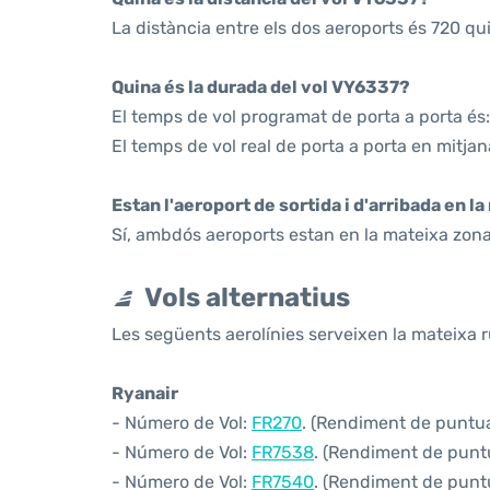
La distància entre els dos aeroports és 720 qu
Quina és la durada del vol VY6337?
El temps de vol programat de porta a porta és:
El temps de vol real de porta a porta en mitjan
Estan l'aeroport de sortida i d'arribada en l
Sí, ambdós aeroports estan en la mateixa zona
Vols alternatius
Les següents aerolínies serveixen la mateixa r
Ryanair
- Número de Vol:
FR270
. (Rendiment de puntual
- Número de Vol:
FR7538
. (Rendiment de puntua
- Número de Vol:
FR7540
. (Rendiment de puntua