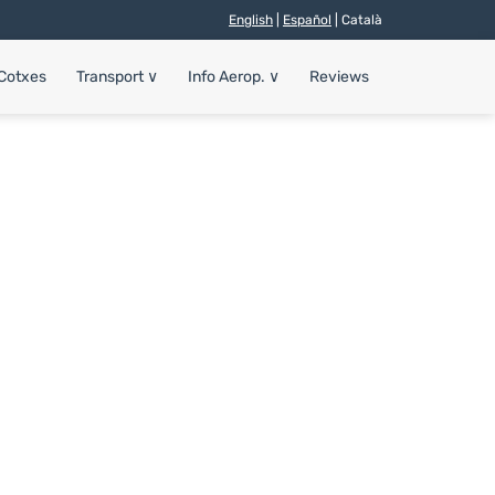
English
|
Español
| Català
 Cotxes
Transport
∨
Info Aerop.
∨
Reviews