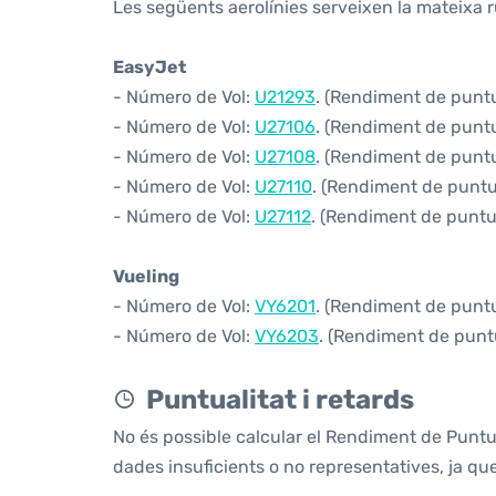
Les següents aerolínies serveixen la mateixa r
EasyJet
- Número de Vol:
U21293
. (Rendiment de puntua
- Número de Vol:
U27106
. (Rendiment de puntua
- Número de Vol:
U27108
. (Rendiment de puntua
- Número de Vol:
U27110
. (Rendiment de puntua
- Número de Vol:
U27112
. (Rendiment de puntua
Vueling
- Número de Vol:
VY6201
. (Rendiment de puntua
- Número de Vol:
VY6203
. (Rendiment de puntu
Puntualitat i retards
No és possible calcular el Rendiment de Puntu
dades insuficients o no representatives, ja q