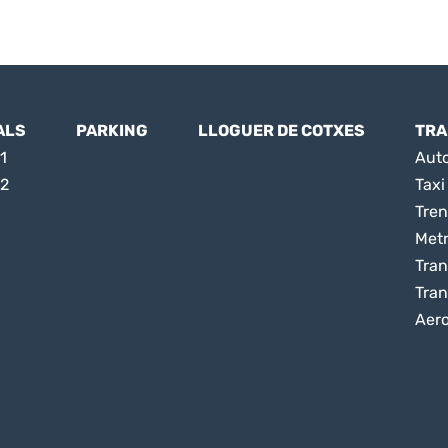
ALS
PARKING
LLOGUER DE COTXES
TRA
1
Aut
 2
Taxi
Tren
Met
Tran
Tran
Aer