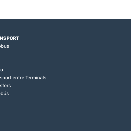
NSPORT
obus
ro
sport entre Terminals
sfers
obús