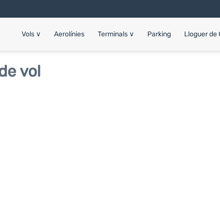
Vols
∨
Aerolínies
Terminals
∨
Parking
Lloguer de
de vol