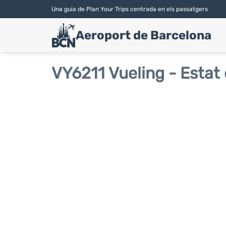
Una guia de Plan Your Trips centrada en els passatgers
Aeroport de Barcelona
VY6211 Vueling - Estat 