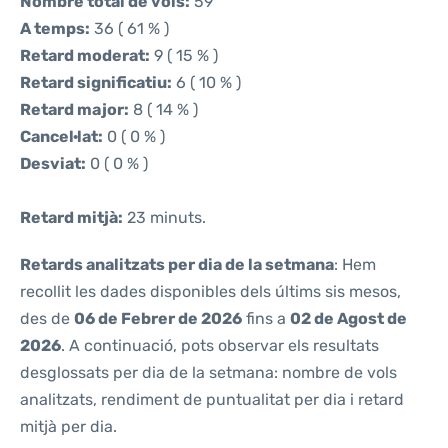
Nombre total de vols:
59
A temps:
36 ( 61 % )
Retard moderat:
9 ( 15 % )
Retard significatiu:
6 ( 10 % )
Retard major:
8 ( 14 % )
Cancel·lat:
0 ( 0 % )
Desviat:
0 ( 0 % )
Retard mitjà:
23 minuts.
Retards analitzats per dia de la setmana
: Hem
recollit les dades disponibles dels últims sis mesos,
des de
06 de Febrer de 2026
fins a
02 de Agost de
2026
. A continuació, pots observar els resultats
desglossats per dia de la setmana: nombre de vols
analitzats, rendiment de puntualitat per dia i retard
mitjà per dia.