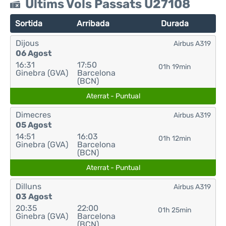
Últims Vols Passats U27108
Sortida
Arribada
Durada
Dijous
Airbus A319
06 Agost
16:31
17:50
01h 19min
Ginebra (GVA)
Barcelona
(BCN)
Aterrat - Puntual
Dimecres
Airbus A319
05 Agost
14:51
16:03
01h 12min
Ginebra (GVA)
Barcelona
(BCN)
Aterrat - Puntual
Dilluns
Airbus A319
03 Agost
20:35
22:00
01h 25min
Ginebra (GVA)
Barcelona
(BCN)