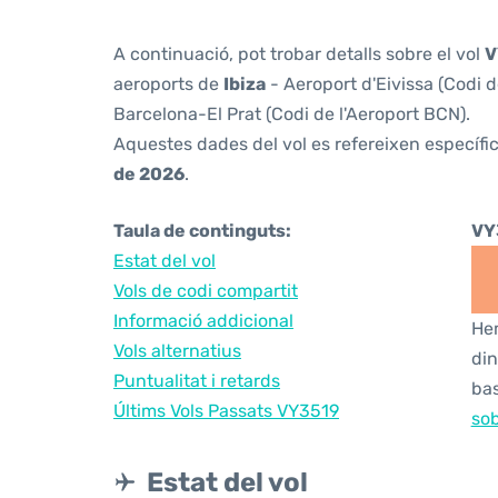
A continuació, pot trobar detalls sobre el vol
V
aeroports de
Ibiza
- Aeroport d'Eivissa (Codi d
Barcelona-El Prat (Codi de l'Aeroport BCN).
Aquestes dades del vol es refereixen específic
de 2026
.
Taula de continguts:
VY
Estat del vol
Vols de codi compartit
Informació addicional
Hem
Vols alternatius
din
Puntualitat i retards
bas
Últims Vols Passats VY3519
sob
Estat del vol