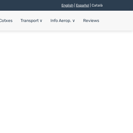
English
|
Español
| Català
 Cotxes
Transport
∨
Info Aerop.
∨
Reviews