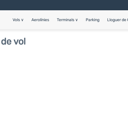
Vols
∨
Aerolínies
Terminals
∨
Parking
Lloguer de
de vol