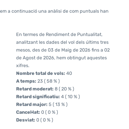
ntem a continuació una anàlisi de com puntuals han
En termes de Rendiment de Puntualitat,
analitzant les dades del vol dels últims tres
mesos, des de 03 de Maig de 2026 fins a 02
de Agost de 2026, hem obtingut aquestes
xifres.
Nombre total de vols:
40
A temps:
23 ( 58 % )
Retard moderat:
8 ( 20 % )
Retard significatiu:
4 ( 10 % )
Retard major:
5 ( 13 % )
Cancel·lat:
0 ( 0 % )
Desviat:
0 ( 0 % )