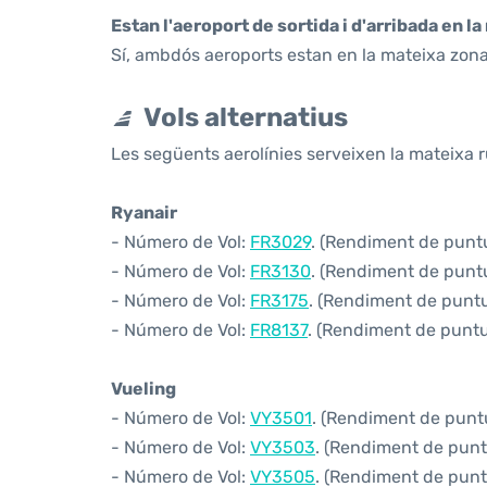
Estan l'aeroport de sortida i d'arribada en l
Sí, ambdós aeroports estan en la mateixa zona
Vols alternatius
Les següents aerolínies serveixen la mateixa ru
Ryanair
- Número de Vol:
FR3029
. (Rendiment de puntua
- Número de Vol:
FR3130
. (Rendiment de puntua
- Número de Vol:
FR3175
. (Rendiment de puntua
- Número de Vol:
FR8137
. (Rendiment de puntua
Vueling
- Número de Vol:
VY3501
. (Rendiment de puntua
- Número de Vol:
VY3503
. (Rendiment de puntu
- Número de Vol:
VY3505
. (Rendiment de puntu