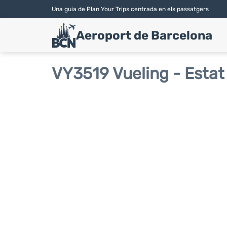
Una guia de Plan Your Trips centrada en els passatgers
Aeroport de Barcelona
VY3519 Vueling - Estat 