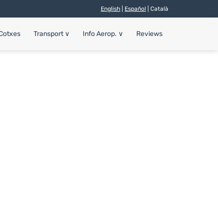
English
|
Español
| Català
 Cotxes
Transport
∨
Info Aerop.
∨
Reviews