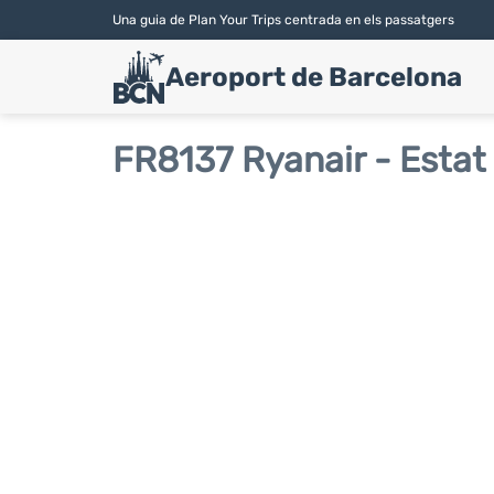
Una guia de Plan Your Trips centrada en els passatgers
Aeroport de Barcelona
FR8137 Ryanair - Estat 