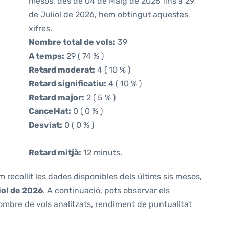
mesos, des de 04 de Maig de 2026 fins a 29
de Juliol de 2026, hem obtingut aquestes
xifres.
Nombre total de vols:
39
A temps:
29 ( 74 % )
Retard moderat:
4 ( 10 % )
Retard significatiu:
4 ( 10 % )
Retard major:
2 ( 5 % )
Cancel·lat:
0 ( 0 % )
Desviat:
0 ( 0 % )
Retard mitjà:
12 minuts.
m recollit les dades disponibles dels últims sis mesos,
iol de 2026
. A continuació, pots observar els
ombre de vols analitzats, rendiment de puntualitat