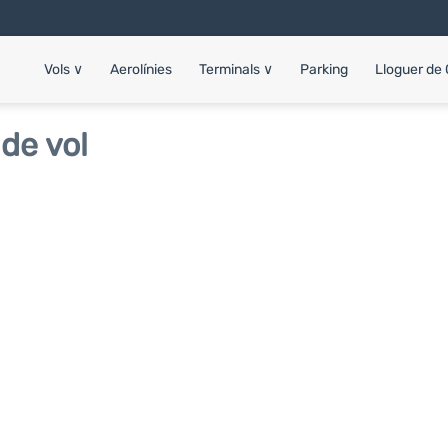
Vols
∨
Aerolínies
Terminals
∨
Parking
Lloguer de
de vol