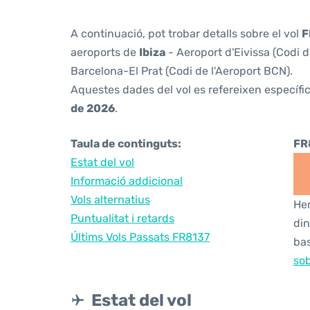
A continuació, pot trobar detalls sobre el vol
F
aeroports de
Ibiza
- Aeroport d'Eivissa (Codi d
Barcelona-El Prat (Codi de l'Aeroport BCN).
Aquestes dades del vol es refereixen específic
de 2026
.
Taula de continguts:
FR
Estat del vol
Informació addicional
Vols alternatius
Hem
Puntualitat i retards
din
Últims Vols Passats FR8137
bas
sob
Estat del vol