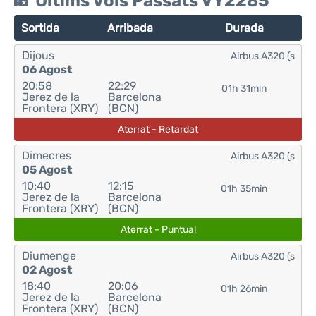
Últims Vols Passats VY2285
Sortida
Arribada
Durada
Dijous
Airbus A320 (s
06 Agost
20:58
22:29
01h 31min
Jerez de la
Barcelona
Frontera (XRY)
(BCN)
Aterrat - Retardat
Dimecres
Airbus A320 (s
05 Agost
10:40
12:15
01h 35min
Jerez de la
Barcelona
Frontera (XRY)
(BCN)
Aterrat - Puntual
Diumenge
Airbus A320 (s
02 Agost
18:40
20:06
01h 26min
Jerez de la
Barcelona
Frontera (XRY)
(BCN)