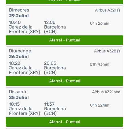
Dimecres
Airbus A321 (s
29 Juliol
10:40
12:06
01h 26min
Jerez de la
Barcelona
Frontera (XRY)
(BCN)
Aterrat - Puntual
Diumenge
Airbus A320 (s
26 Juliol
18:22
20:05
01h 43min
Jerez de la
Barcelona
Frontera (XRY)
(BCN)
Aterrat - Puntual
Dissabte
Airbus A321neo
25 Juliol
10:15
11:37
01h 22min
Jerez de la
Barcelona
Frontera (XRY)
(BCN)
Aterrat - Puntual