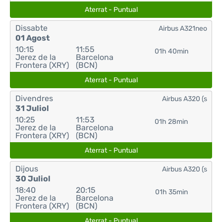
Aterrat - Puntual
Dissabte
Airbus A321neo
01 Agost
10:15
11:55
01h 40min
Jerez de la
Barcelona
Frontera (XRY)
(BCN)
Aterrat - Puntual
Divendres
Airbus A320 (s
31 Juliol
10:25
11:53
01h 28min
Jerez de la
Barcelona
Frontera (XRY)
(BCN)
Aterrat - Puntual
Dijous
Airbus A320 (s
30 Juliol
18:40
20:15
01h 35min
Jerez de la
Barcelona
Frontera (XRY)
(BCN)
Aterrat - Puntual