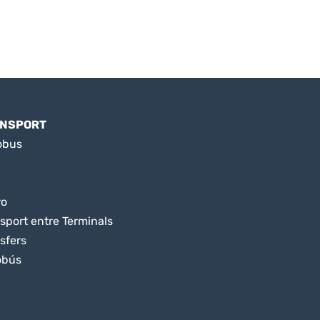
NSPORT
obus
ro
sport entre Terminals
sfers
obús