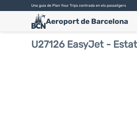
Una guia de Plan Your Trips centrada en els passatgers
Aeroport de Barcelona
U27126 EasyJet - Estat