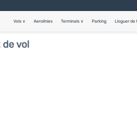
Vols
∨
Aerolínies
Terminals
∨
Parking
Lloguer de
 de vol