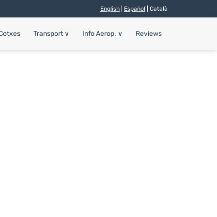
English
|
Español
| Català
 Cotxes
Transport
∨
Info Aerop.
∨
Reviews