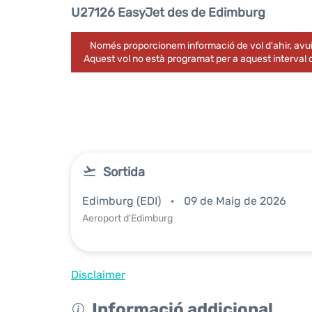
U27126 EasyJet des de Edimburg
Només proporcionem informació de vol d'ahir, avui
Aquest vol no està programat per a aquest interval
Sortida
Edimburg (EDI)
09 de Maig de 2026
Aeroport d'Edimburg
Disclaimer
Informació addicional