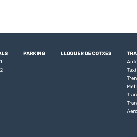
ALS
PARKING
LLOGUER DE COTXES
TRA
1
Aut
 2
Taxi
Tren
Met
Tran
Tran
Aer