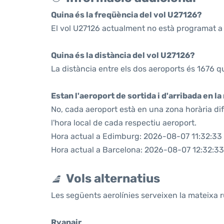
Quina és la freqüència del vol U27126?
El vol U27126 actualment no està programat a 
Quina és la distància del vol U27126?
La distància entre els dos aeroports és 1676 q
Estan l'aeroport de sortida i d'arribada en l
No, cada aeroport està en una zona horària di
l'hora local de cada respectiu aeroport.
Hora actual a Edimburg: 2026-08-07 11:32:33
Hora actual a Barcelona: 2026-08-07 12:32:33
Vols alternatius
Les següents aerolínies serveixen la mateixa 
Ryanair