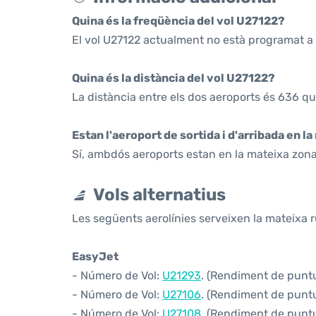
Quina és la freqüència del vol U27122?
El vol U27122 actualment no està programat a 
Quina és la distància del vol U27122?
La distància entre els dos aeroports és 636 qu
Estan l'aeroport de sortida i d'arribada en l
Sí, ambdós aeroports estan en la mateixa zona
Vols alternatius
Les següents aerolínies serveixen la mateixa r
EasyJet
- Número de Vol:
U21293
. (Rendiment de puntua
- Número de Vol:
U27106
. (Rendiment de puntua
- Número de Vol:
U27108
. (Rendiment de puntua