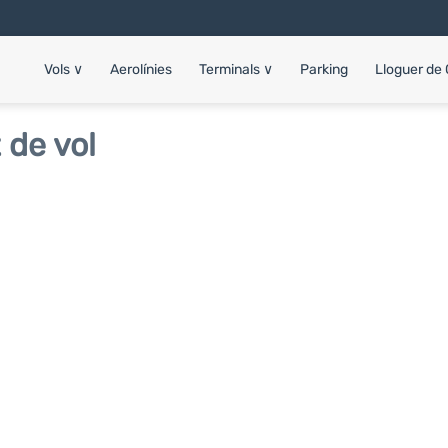
Vols
∨
Aerolínies
Terminals
∨
Parking
Lloguer de
 de vol