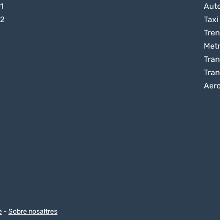
1
Aut
 2
Taxi
Tren
Met
Tran
Tran
Aer
e
-
Sobre nosaltres