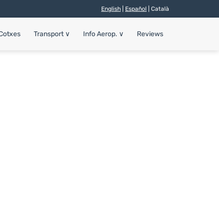
English
|
Español
| Català
 Cotxes
Transport
∨
Info Aerop.
∨
Reviews