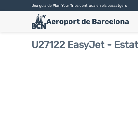
Una guia de Plan Your Trips centrada en els passatgers
Aeroport de Barcelona
U27122 EasyJet - Estat