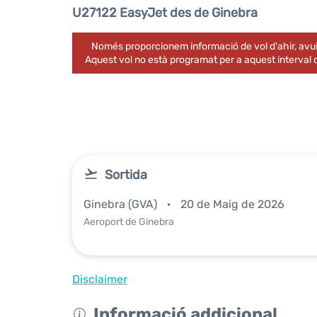
U27122 EasyJet des de Ginebra
Només proporcionem informació de vol d'ahir, avui
Aquest vol no està programat per a aquest interval
Sortida
Ginebra (GVA)
20 de Maig de 2026
Aeroport de Ginebra
Disclaimer
Informació addicional