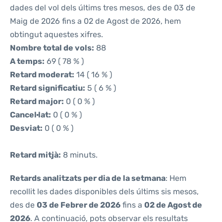
dades del vol dels últims tres mesos, des de 03 de
Maig de 2026 fins a 02 de Agost de 2026, hem
obtingut aquestes xifres.
Nombre total de vols:
88
A temps:
69 ( 78 % )
Retard moderat:
14 ( 16 % )
Retard significatiu:
5 ( 6 % )
Retard major:
0 ( 0 % )
Cancel·lat:
0 ( 0 % )
Desviat:
0 ( 0 % )
Retard mitjà:
8 minuts.
Retards analitzats per dia de la setmana
: Hem
recollit les dades disponibles dels últims sis mesos,
des de
03 de Febrer de 2026
fins a
02 de Agost de
2026
. A continuació, pots observar els resultats