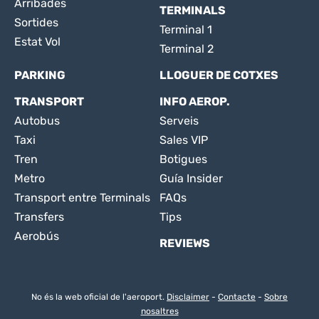
Arribades
TERMINALS
Sortides
Terminal 1
Estat Vol
Terminal 2
PARKING
LLOGUER DE COTXES
TRANSPORT
INFO AEROP.
Autobus
Serveis
Taxi
Sales VIP
Tren
Botigues
Metro
Guía Insider
Transport entre Terminals
FAQs
Transfers
Tips
Aerobús
REVIEWS
No és la web oficial de l'aeroport.
Disclaimer
-
Contacte
-
Sobre
nosaltres