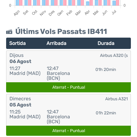
Últims Vols Passats IB411
Sortida
Arribada
Durada
Dijous
Airbus A320 (s
06 Agost
11:27
12:47
01h 20min
Madrid (MAD)
Barcelona
(BCN)
Aterrat - Puntual
Dimecres
Airbus A321
05 Agost
11:25
12:47
01h 22min
Madrid (MAD)
Barcelona
(BCN)
Aterrat - Puntual