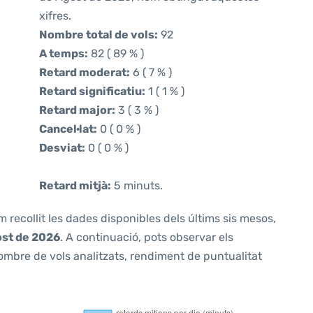
xifres.
Nombre total de vols:
92
A temps:
82 ( 89 % )
Retard moderat:
6 ( 7 % )
Retard significatiu:
1 ( 1 % )
Retard major:
3 ( 3 % )
Cancel·lat:
0 ( 0 % )
Desviat:
0 ( 0 % )
Retard mitjà:
5 minuts.
m recollit les dades disponibles dels últims sis mesos,
ost de 2026
. A continuació, pots observar els
ombre de vols analitzats, rendiment de puntualitat