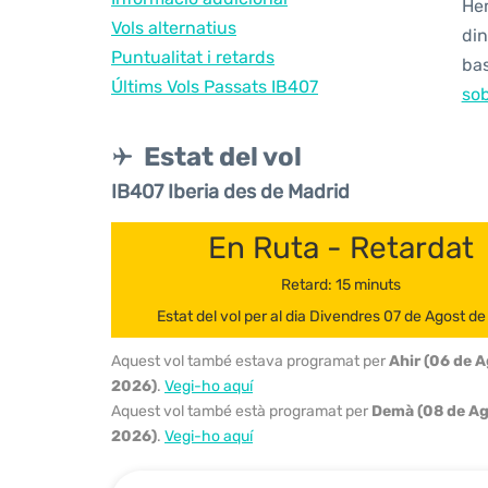
Hem
Vols alternatius
din
Puntualitat i retards
bas
Últims Vols Passats IB407
sob
Estat del vol
IB407 Iberia des de Madrid
En Ruta - Retardat
Retard: 15 minuts
Estat del vol per al dia Divendres 07 de Agost d
Aquest vol també estava programat per
Ahir (06 de 
2026)
.
Vegi-ho aquí
Aquest vol també està programat per
Demà (08 de Ag
2026)
.
Vegi-ho aquí