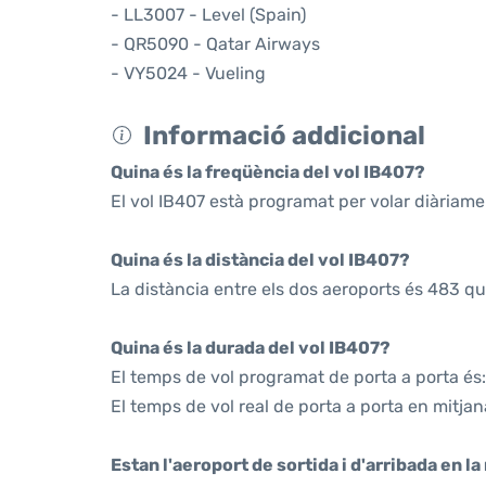
- LL3007 - Level (Spain)
- QR5090 - Qatar Airways
- VY5024 - Vueling
Informació addicional
Quina és la freqüència del vol IB407?
El vol IB407 està programat per volar diàriame
Quina és la distància del vol IB407?
La distància entre els dos aeroports és 483 qu
Quina és la durada del vol IB407?
El temps de vol programat de porta a porta és:
El temps de vol real de porta a porta en mitjana
Estan l'aeroport de sortida i d'arribada en l