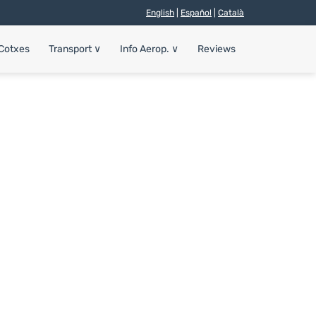
English
|
Español
|
Català
 Cotxes
Transport
∨
Info Aerop.
∨
Reviews