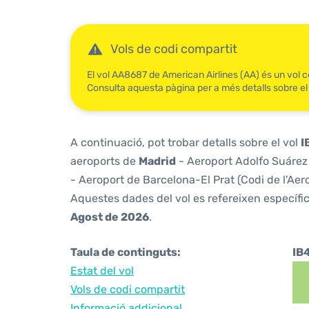
Vols de codi compartit
El vol AA8687 de American Airlines (AA) és un vol c
Consulta aquesta pàgina per a més detalls sobre el
A continuació, pot trobar detalls sobre el vol
I
aeroports de
Madrid
- Aeroport Adolfo Suárez 
- Aeroport de Barcelona-El Prat (Codi de l'Aer
Aquestes dades del vol es refereixen específic
Agost de 2026
.
Taula de continguts:
IB
Estat del vol
Vols de codi compartit
Informació addicional