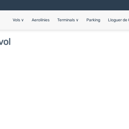
Vols
∨
Aerolínies
Terminals
∨
Parking
Lloguer de
vol