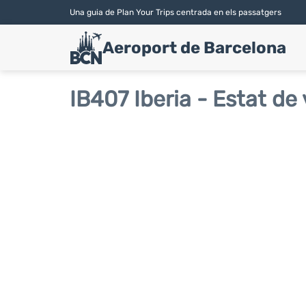
Una guia de Plan Your Trips centrada en els passatgers
Aeroport de Barcelona
IB407 Iberia - Estat de 