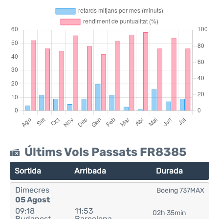
Últims Vols Passats FR8385
Sortida
Arribada
Durada
Dimecres
Boeing 737MAX
05 Agost
09:18
11:53
02h 35min
Budapest
Barcelona