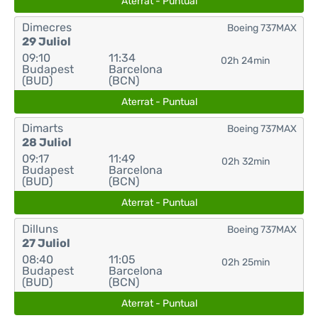
Aterrat - Puntual
Dimecres
Boeing 737MAX
29 Juliol
09:10
11:34
02h 24min
Budapest
Barcelona
(BUD)
(BCN)
Aterrat - Puntual
Dimarts
Boeing 737MAX
28 Juliol
09:17
11:49
02h 32min
Budapest
Barcelona
(BUD)
(BCN)
Aterrat - Puntual
Dilluns
Boeing 737MAX
27 Juliol
08:40
11:05
02h 25min
Budapest
Barcelona
(BUD)
(BCN)
Aterrat - Puntual