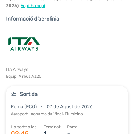
2026)
.
Vegi-ho aquí
Informació d'aerolínia
ITA Airways
Equip: Airbus A320
Sortida
Roma (FCO)
07 de Agost de 2026
Aeroport Leonardo da Vinci-Fiumicino
Ha sortit a les:
Terminal:
Porta:
09:49
1
-