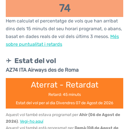
74
Hem calculat el percentatge de vols que han arribat
dins dels 15 minuts del seu horari programat, o abans,
basat en dades reals de vol dels últims 3 mesos.
Més
sobre puntualitat i retards
Estat del vol
AZ74 ITA Airways des de Roma
Aterrat - Retardat
Retard: 45 minuts
Estat del vol per al dia Divendres 07 de Agost de 2026
Aquest vol també estava programat per
Ahir (06 de Agost de
2026)
.
Vegi-ho aquí
Aquest vol també està programat per
Demà (08 de Agost de