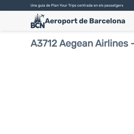
Una guia de Plan Your Trips centrada en els passatgers
Aeroport de Barcelona
A3712 Aegean Airlines -