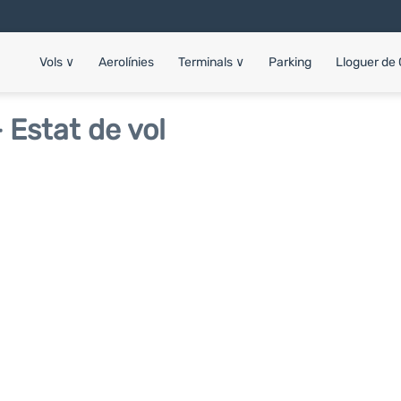
Vols
∨
Aerolínies
Terminals
∨
Parking
Lloguer de
 Estat de vol