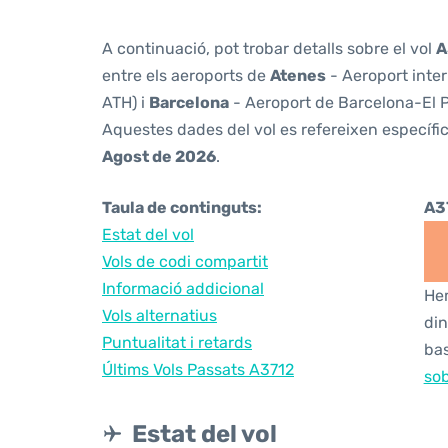
A continuació, pot trobar detalls sobre el vol
A
entre els aeroports de
Atenes
- Aeroport inter
ATH) i
Barcelona
- Aeroport de Barcelona-El Pr
Aquestes dades del vol es refereixen específic
Agost de 2026
.
Taula de continguts:
A3
Estat del vol
Vols de codi compartit
Informació addicional
Hem
Vols alternatius
din
Puntualitat i retards
bas
Últims Vols Passats A3712
sob
Estat del vol