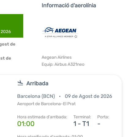
Informació d'aerolínia
e 2026
Agost de
Aegean Airlines
ost de
Equip: Airbus A321neo
Arribada
Barcelona (BCN)
09 de Agost de 2026
Aeroport de Barcelona-El Prat
Hora estimada d'arribada:
Terminal:
Porta:
01:00
1 - T1
-
Hora planificada d'arribada: 01:00