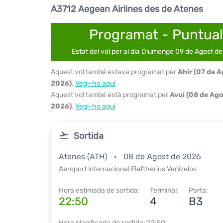
A3712 Aegean Airlines des de Atenes
Programat - Puntual
Estat del vol per al dia Diumenge 09 de Agost d
Aquest vol també estava programat per
Ahir (07 de 
2026)
.
Vegi-ho aquí
Aquest vol també està programat per
Avui (08 de Ag
2026)
.
Vegi-ho aquí
Sortida
Atenes (ATH)
08 de Agost de 2026
Aeroport internacional Eleftherios Venizelos
Hora estimada de sortida:
Terminal:
Porta:
22:50
4
B3
Hora planificada de sortida: 22:50