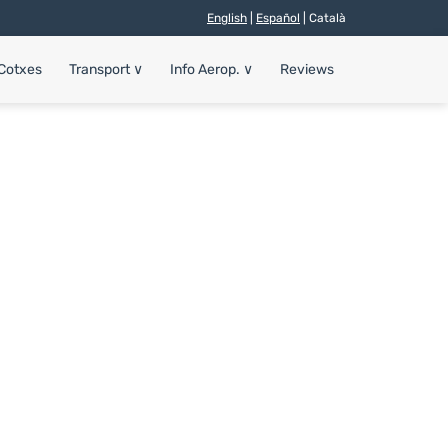
English
|
Español
| Català
 Cotxes
Transport
∨
Info Aerop.
∨
Reviews