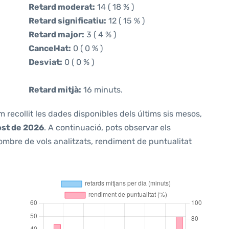
Retard moderat:
14 ( 18 % )
Retard significatiu:
12 ( 15 % )
Retard major:
3 ( 4 % )
Cancel·lat:
0 ( 0 % )
Desviat:
0 ( 0 % )
Retard mitjà:
16 minuts.
m recollit les dades disponibles dels últims sis mesos,
ost de 2026
. A continuació, pots observar els
ombre de vols analitzats, rendiment de puntualitat