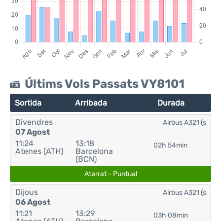
Últims Vols Passats VY8101
Sortida
Arribada
Durada
Divendres
Airbus A321 (s
07 Agost
11:24
13:18
02h 54min
Atenes (ATH)
Barcelona
(BCN)
Aterrat - Puntual
Dijous
Airbus A321 (s
06 Agost
11:21
13:29
03h 08min