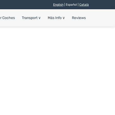
English
| Español |
Català
er Coches
Transport
∨
Más Info
∨
Reviews