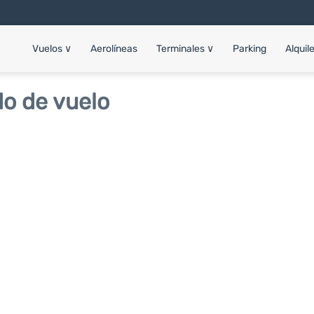
Vuelos
∨
Aerolíneas
Terminales
∨
Parking
Alquil
o de vuelo