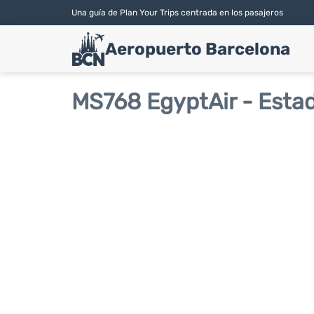
Una guía de Plan Your Trips centrada en los pasajeros
Aeropuerto Barcelona
MS768 EgyptAir - Estad