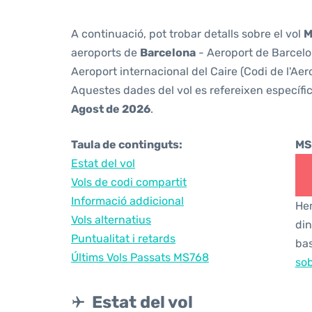
A continuació, pot trobar detalls sobre el vol
M
aeroports de
Barcelona
- Aeroport de Barcelon
Aeroport internacional del Caire (Codi de l'Aer
Aquestes dades del vol es refereixen específic
Agost de 2026
.
Taula de continguts:
MS
Estat del vol
Vols de codi compartit
Informació addicional
Hem
Vols alternatius
din
Puntualitat i retards
bas
Últims Vols Passats MS768
sob
Estat del vol