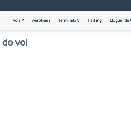
Vols
∨
Aerolínies
Terminals
∨
Parking
Lloguer de
 de vol