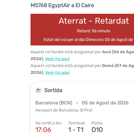
MS768 EgyptAir a El Caire
Aterrat - Retardat
Retard: 56 minuts
Estat del vol per al dia Dimecres 05 de Agost d
Aquest vol també està programat per
Avui (06 de Ag
2026)
.
Vegi-ho aquí
Aquest vol també està programat per
Demà (07 de Ag
2026)
.
Vegi-ho aquí
Sortida
Barcelona (BCN)
05 de Agost de 2026
Aeroport de Barcelona-El Prat
Ha sortit a les:
Terminal:
Porta:
17:06
1 - T1
D10