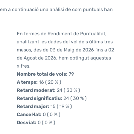
ntem a continuació una anàlisi de com puntuals han
En termes de Rendiment de Puntualitat,
analitzant les dades del vol dels últims tres
mesos, des de 03 de Maig de 2026 fins a 02
de Agost de 2026, hem obtingut aquestes
xifres.
Nombre total de vols:
79
A temps:
16 ( 20 % )
Retard moderat:
24 ( 30 % )
Retard significatiu:
24 ( 30 % )
Retard major:
15 ( 19 % )
Cancel·lat:
0 ( 0 % )
Desviat:
0 ( 0 % )