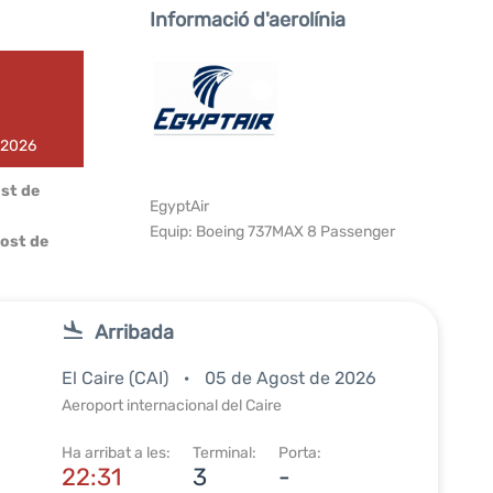
Informació d'aerolínia
e 2026
ost de
EgyptAir
Equip: Boeing 737MAX 8 Passenger
ost de
Arribada
El Caire (CAI)
05 de Agost de 2026
Aeroport internacional del Caire
Ha arribat a les:
Terminal:
Porta:
22:31
3
-