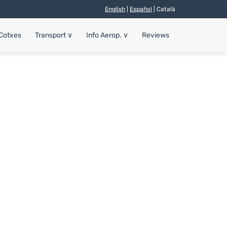
English
|
Español
| Català
 Cotxes
Transport
∨
Info Aerop.
∨
Reviews