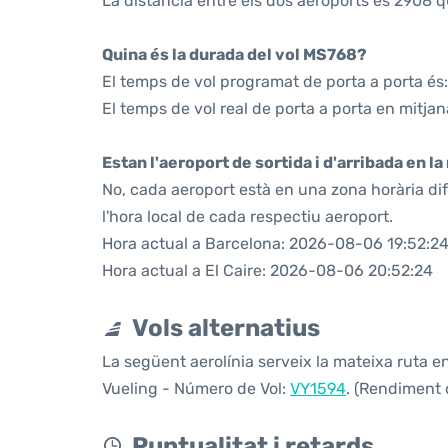
La distància entre els dos aeroports és 2908 q
Quina és la durada del vol MS768?
El temps de vol programat de porta a porta és:
El temps de vol real de porta a porta en mitjan
Estan l'aeroport de sortida i d'arribada en l
No, cada aeroport està en una zona horària di
l'hora local de cada respectiu aeroport.
Hora actual a Barcelona: 2026-08-06 19:52:2
Hora actual a El Caire: 2026-08-06 20:52:24
Vols alternatius
La següent aerolínia serveix la mateixa ruta en
Vueling - Número de Vol:
VY1594
. (Rendiment d
Puntualitat i retards