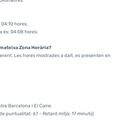
uilòmetres.
 04:10 hores.
a és: 04:08 hores.
a mateixa Zona Horària?
ferent. Les hores mostrades a dalt, es presenten en
4
tre Barcelona i El Caire:
e puntualitat: 67 - Retard mitjà: 17 minuts)