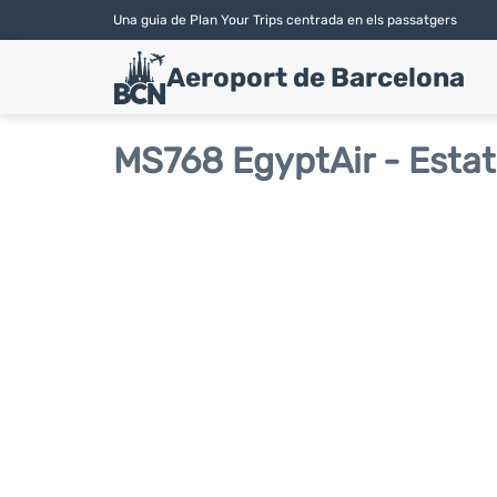
Una guia de Plan Your Trips centrada en els passatgers
Aeroport de Barcelona
MS768 EgyptAir - Estat