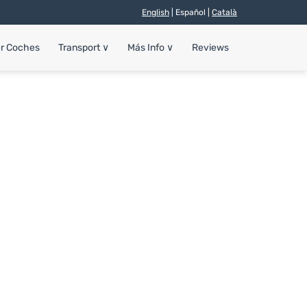
English
| Español |
Català
er Coches
Transport
∨
Más Info
∨
Reviews