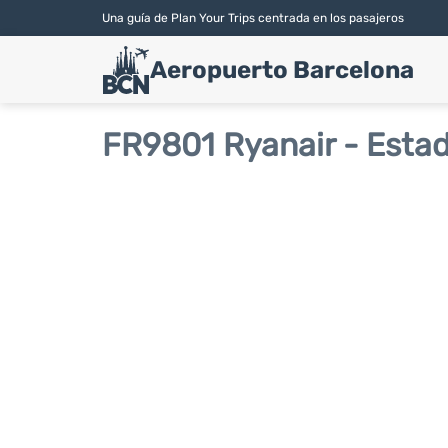
Una guía de Plan Your Trips centrada en los pasajeros
Aeropuerto Barcelona
FR9801 Ryanair - Estad