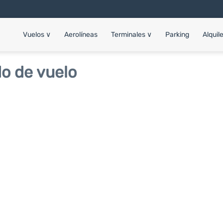
Vuelos
∨
Aerolíneas
Terminales
∨
Parking
Alquil
o de vuelo