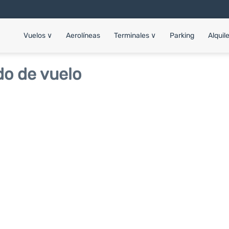
Vuelos
∨
Aerolíneas
Terminales
∨
Parking
Alquil
do de vuelo