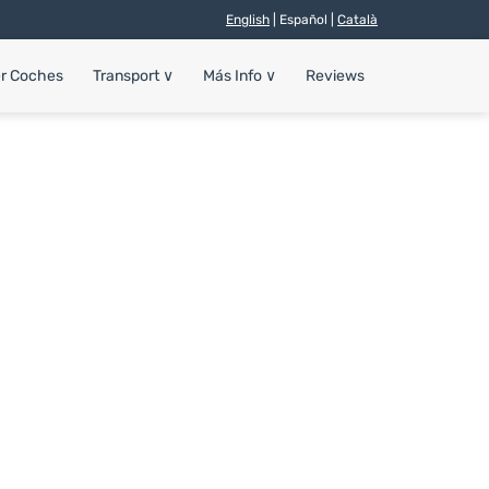
English
| Español |
Català
er Coches
Transport
∨
Más Info
∨
Reviews