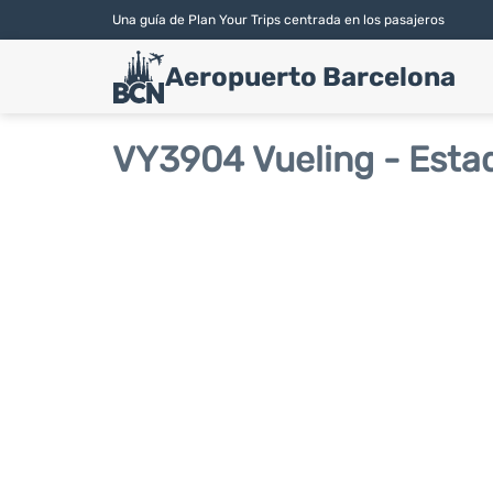
Una guía de Plan Your Trips centrada en los pasajeros
Aeropuerto Barcelona
VY3904 Vueling - Esta