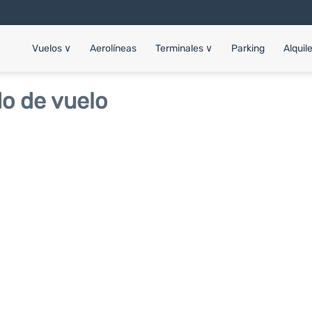
Vuelos
∨
Aerolíneas
Terminales
∨
Parking
Alquil
o de vuelo