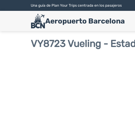
Una guía de Plan Your Trips centrada en los pasajeros
Aeropuerto Barcelona
VY8723 Vueling - Estad