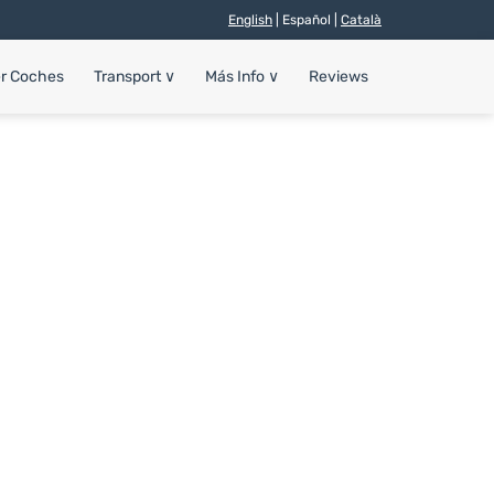
English
| Español |
Català
er Coches
Transport
∨
Más Info
∨
Reviews