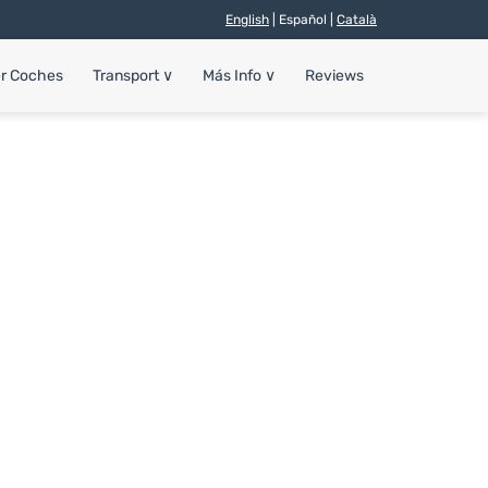
English
| Español |
Català
er Coches
Transport
∨
Más Info
∨
Reviews