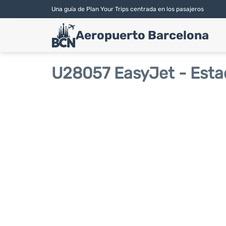
Una guía de Plan Your Trips centrada en los pasajeros
Aeropuerto Barcelona
U28057 EasyJet - Esta