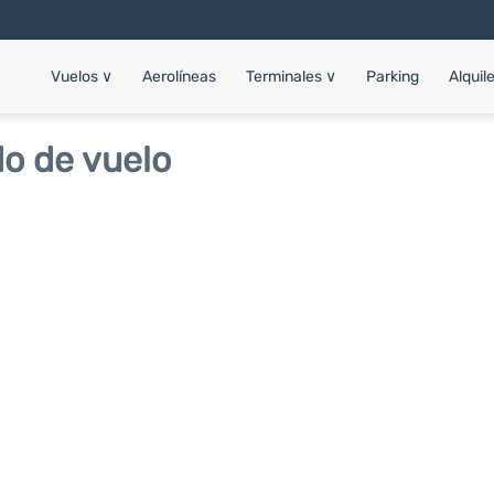
Vuelos
∨
Aerolíneas
Terminales
∨
Parking
Alquil
o de vuelo