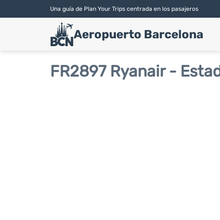
Una guía de Plan Your Trips centrada en los pasajeros
Aeropuerto Barcelona
FR2897 Ryanair - Estad