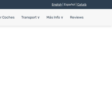
English
| Español |
Català
er Coches
Transport
∨
Más Info
∨
Reviews