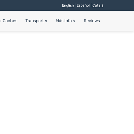
English
| Español |
Català
er Coches
Transport
∨
Más Info
∨
Reviews