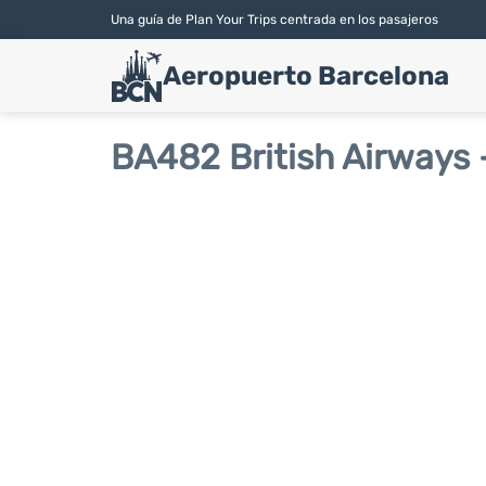
Una guía de Plan Your Trips centrada en los pasajeros
Aeropuerto Barcelona
BA482 British Airways 