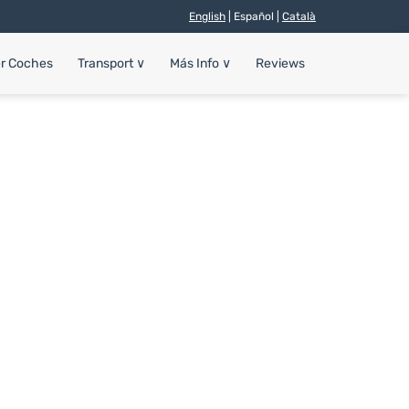
English
| Español |
Català
er Coches
Transport
∨
Más Info
∨
Reviews