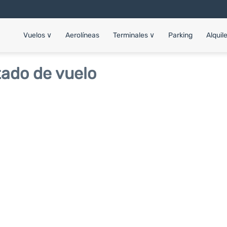
Vuelos
∨
Aerolíneas
Terminales
∨
Parking
Alquil
tado de vuelo