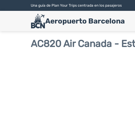
Una guía de Plan Your Trips centrada en los pasajeros
Aeropuerto Barcelona
AC820 Air Canada - Es