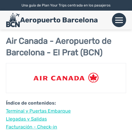
Una guía de Plan Your Trips centrada en los pasajeros
English
| Español |
Català
Aeropuerto Barcelona
+
Vuelos
Air Canada - Aeropuerto de
Barcelona - El Prat (BCN)
Aerolíneas
+
Terminales
Parking
Alquiler Coches
Índice de contenidos:
+
Terminal y Puertas Embarque
Transport
Llegadas y Salidas
+
Facturación - Check-in
Más Info