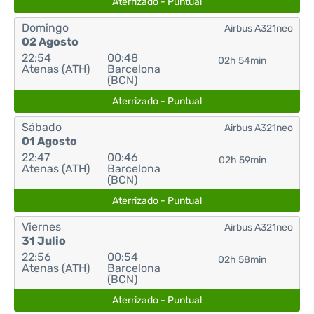
Aterrizado - Puntual
Domingo
Airbus A321neo
02 Agosto
22:54
00:48
02h 54min
Atenas (ATH)
Barcelona
(BCN)
Aterrizado - Puntual
Sábado
Airbus A321neo
01 Agosto
22:47
00:46
02h 59min
Atenas (ATH)
Barcelona
(BCN)
Aterrizado - Puntual
Viernes
Airbus A321neo
31 Julio
22:56
00:54
02h 58min
Atenas (ATH)
Barcelona
(BCN)
Aterrizado - Puntual