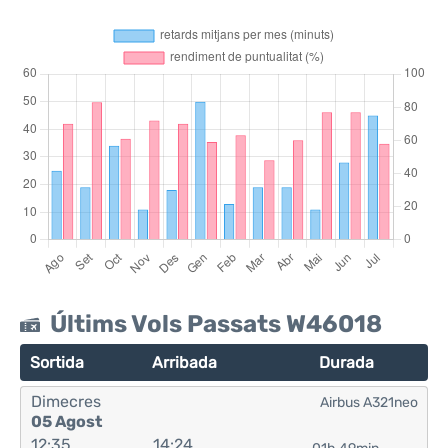
Últims Vols Passats W46018
Sortida
Arribada
Durada
Dimecres
Airbus A321neo
05 Agost
12:35
14:24