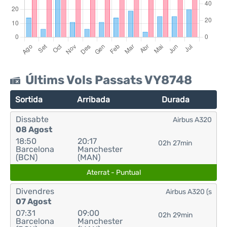
Últims Vols Passats VY8748
Sortida
Arribada
Durada
Dissabte
Airbus A320
08 Agost
18:50
20:17
02h 27min
Barcelona
Manchester
(BCN)
(MAN)
Aterrat - Puntual
Divendres
Airbus A320 (s
07 Agost
07:31
09:00
02h 29min
Barcelona
Manchester