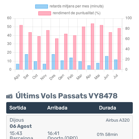
Últims Vols Passats VY8478
Sortida
Arribada
Durada
Dijous
Airbus A320
06 Agost
15:43
16:41
01h 58min
Barcelona
Oporto (OPO)