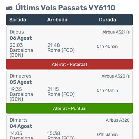
Últims Vols Passats VY6110
Sortida
Arribada
Durada
Dijous
Airbus A321 (s
06 Agost
20:03
21:48
01h 45min
Barcelona
Roma (FCO)
(BCN)
Aterrat - Retardat
Dimecres
Airbus A320 (s
05 Agost
19:35
21:15
01h 40min
Barcelona
Roma (FCO)
(BCN)
Aterrat - Puntual
Dimarts
Airbus A320
04 Agost
14:05
15:38
01h 33min
Barcelona
Roma (FCO)