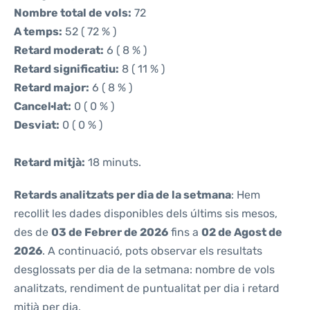
Nombre total de vols:
72
A temps:
52 ( 72 % )
Retard moderat:
6 ( 8 % )
Retard significatiu:
8 ( 11 % )
Retard major:
6 ( 8 % )
Cancel·lat:
0 ( 0 % )
Desviat:
0 ( 0 % )
Retard mitjà:
18 minuts.
Retards analitzats per dia de la setmana
: Hem
recollit les dades disponibles dels últims sis mesos,
des de
03 de Febrer de 2026
fins a
02 de Agost de
2026
. A continuació, pots observar els resultats
desglossats per dia de la setmana: nombre de vols
analitzats, rendiment de puntualitat per dia i retard
mitjà per dia.