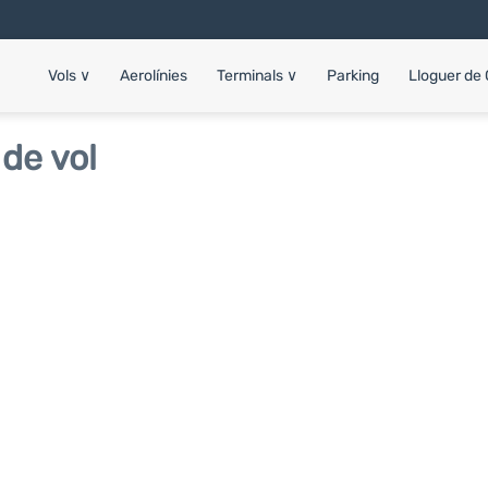
Vols
∨
Aerolínies
Terminals
∨
Parking
Lloguer de
de vol