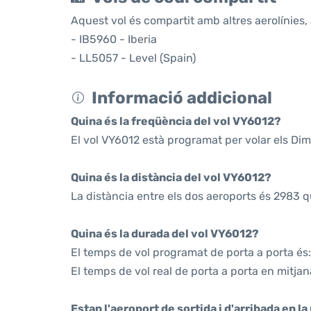
Aquest vol és compartit amb altres aerolínies, 
- IB5960 - Iberia
- LL5057 - Level (Spain)
Informació addicional
Quina és la freqüència del vol VY6012?
El vol VY6012 està programat per volar els Di
Quina és la distància del vol VY6012?
La distància entre els dos aeroports és 2983 q
Quina és la durada del vol VY6012?
El temps de vol programat de porta a porta és
El temps de vol real de porta a porta en mitjan
Estan l'aeroport de sortida i d'arribada en l