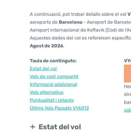
A continuació, pot trobar detalls sobre el vol
V
aeroports de
Barcelona
- Aeroport de Barcelon
Aeroport internacional de Keflavik (Codi de l'A
Aquestes dades del vol es refereixen específic
Agost de 2026
.
Taula de continguts:
VY
Estat del vol
Vols de codi compartit
Informació addicional
Hem
Vols alternatius
din
Puntualitat i retards
bas
Últims Vols Passats VY6012
sob
Estat del vol