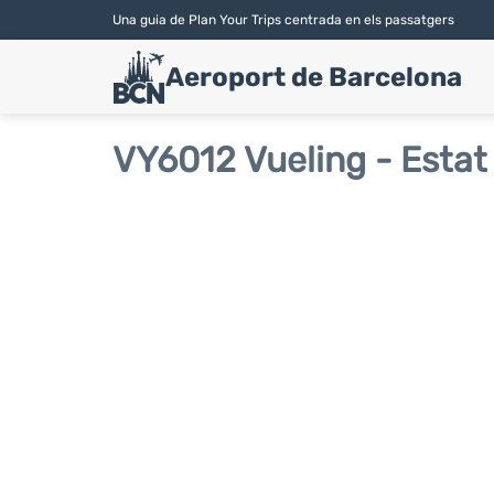
Una guia de Plan Your Trips centrada en els passatgers
Aeroport de Barcelona
VY6012 Vueling - Estat 