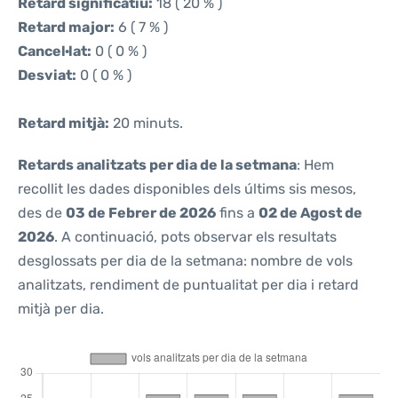
Retard significatiu:
18 ( 20 % )
Retard major:
6 ( 7 % )
Cancel·lat:
0 ( 0 % )
Desviat:
0 ( 0 % )
Retard mitjà:
20 minuts.
Retards analitzats per dia de la setmana
: Hem
recollit les dades disponibles dels últims sis mesos,
des de
03 de Febrer de 2026
fins a
02 de Agost de
2026
. A continuació, pots observar els resultats
desglossats per dia de la setmana: nombre de vols
analitzats, rendiment de puntualitat per dia i retard
mitjà per dia.