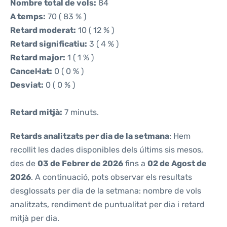
Nombre total de vols:
84
A temps:
70 ( 83 % )
Retard moderat:
10 ( 12 % )
Retard significatiu:
3 ( 4 % )
Retard major:
1 ( 1 % )
Cancel·lat:
0 ( 0 % )
Desviat:
0 ( 0 % )
Retard mitjà:
7 minuts.
Retards analitzats per dia de la setmana
: Hem
recollit les dades disponibles dels últims sis mesos,
des de
03 de Febrer de 2026
fins a
02 de Agost de
2026
. A continuació, pots observar els resultats
desglossats per dia de la setmana: nombre de vols
analitzats, rendiment de puntualitat per dia i retard
mitjà per dia.