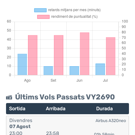
Últims Vols Passats VY2690
Sortida
Arribada
Durada
Divendres
Airbus A320neo
07 Agost
23:00
23:58
01h 58min