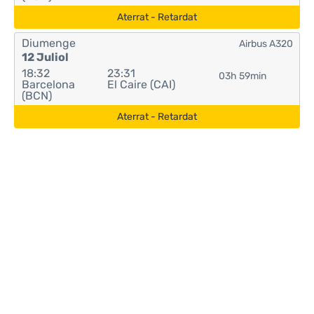
Aterrat - Retardat
Diumenge
Airbus A320
12 Juliol
18:32
23:31
03h 59min
Barcelona
El Caire (CAI)
(BCN)
Aterrat - Retardat