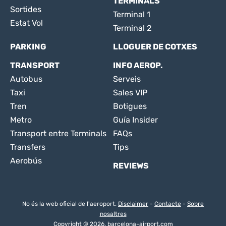
TERMINALS
Sortides
Terminal 1
Estat Vol
Terminal 2
PARKING
LLOGUER DE COTXES
TRANSPORT
INFO AEROP.
Autobus
Serveis
Taxi
Sales VIP
Tren
Botigues
Metro
Guía Insider
Transport entre Terminals
FAQs
Transfers
Tips
Aerobús
REVIEWS
No és la web oficial de l'aeroport.
Disclaimer
-
Contacte
-
Sobre
nosaltres
Copyright © 2026. barcelona-airport.com