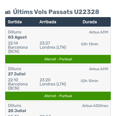
Últims Vols Passats U22328
Sortida
Arribada
Durada
Dilluns
Airbus A319
03 Agost
22:14
23:27
02h 13min
Barcelona
Londres (LTN)
(BCN)
Aterrat - Puntual
Dilluns
Airbus A319
27 Juliol
22:10
23:20
02h 10min
Barcelona
Londres (LTN)
(BCN)
Aterrat - Puntual
Dilluns
Airbus A320neo
20 Juliol