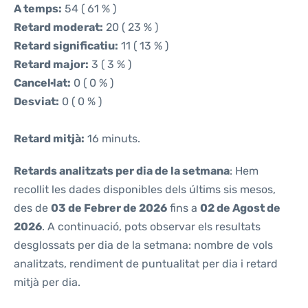
A temps:
54 ( 61 % )
Retard moderat:
20 ( 23 % )
Retard significatiu:
11 ( 13 % )
Retard major:
3 ( 3 % )
Cancel·lat:
0 ( 0 % )
Desviat:
0 ( 0 % )
Retard mitjà:
16 minuts.
Retards analitzats per dia de la setmana
: Hem
recollit les dades disponibles dels últims sis mesos,
des de
03 de Febrer de 2026
fins a
02 de Agost de
2026
. A continuació, pots observar els resultats
desglossats per dia de la setmana: nombre de vols
analitzats, rendiment de puntualitat per dia i retard
mitjà per dia.