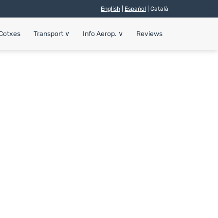
English
|
Español
| Català
 Cotxes
Transport
∨
Info Aerop.
∨
Reviews