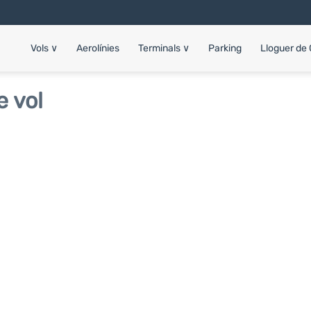
Vols
∨
Aerolínies
Terminals
∨
Parking
Lloguer de
e vol