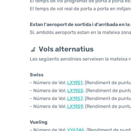
El temps de vol programat de porta a porta és:
El temps de vol real de porta a porta en mitjan
Estan l'aeroport de sortida i d'arribada en l
Sí, ambdós aeroports estan en la mateixa zona
Vols alternatius
Les següents aerolínies serveixen la mateixa r
Swiss
- Número de Vol:
LX1951
. (Rendiment de puntua
- Número de Vol:
LX1955
. (Rendiment de puntua
- Número de Vol:
LX1957
. (Rendiment de puntua
- Número de Vol:
LX1959
. (Rendiment de puntua
Vueling
- Número de Vol:
VY6246
. (Rendiment de puntu