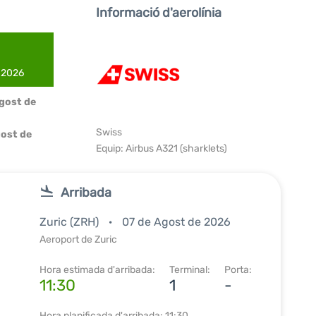
Informació d'aerolínia
e 2026
Agost de
Swiss
ost de
Equip: Airbus A321 (sharklets)
Arribada
Zuric (ZRH)
07 de Agost de 2026
Aeroport de Zuric
Hora estimada d'arribada:
Terminal:
Porta:
11:30
1
-
Hora planificada d'arribada: 11:30