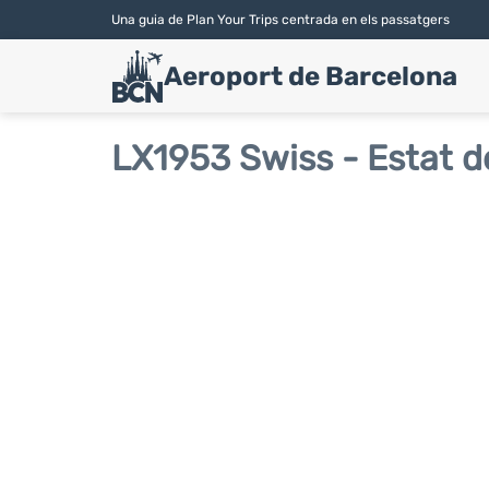
Una guia de Plan Your Trips centrada en els passatgers
Aeroport de Barcelona
LX1953 Swiss - Estat d