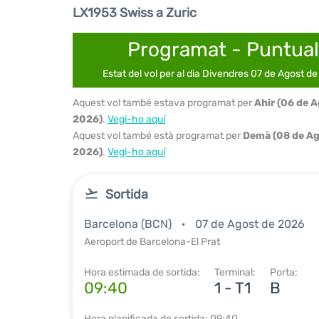
LX1953 Swiss a Zuric
Programat - Puntual
Estat del vol per al dia Divendres 07 de Agost d
Aquest vol també estava programat per
Ahir (06 de 
2026)
.
Vegi-ho aquí
Aquest vol també està programat per
Demà (08 de Ag
2026)
.
Vegi-ho aquí
Sortida
Barcelona (BCN)
07 de Agost de 2026
Aeroport de Barcelona-El Prat
Hora estimada de sortida:
Terminal:
Porta:
09:40
1 - T1
B
Hora planificada de sortida: 09:40