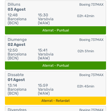
Dilluns
Boeing 737MAX
03 Agost
12:48
15:30
02h 42min
Barcelona
Varsòvia
(BCN)
(WAW)
Aterrat - Puntual
Diumenge
Boeing 737MAX
02 Agost
12:50
15:41
02h 51min
Barcelona
Varsòvia
(BCN)
(WAW)
Aterrat - Puntual
Dissabte
Boeing 737MAX
01 Agost
13:14
15:59
02h 45min
Barcelona
Varsòvia
(BCN)
(WAW)
Aterrat - Retardat
Divendres
Boeing 737MAX