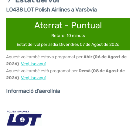
Estat del vol
LO438 LOT Polish Airlines a Varsòvia
Aterrat - Puntual
Retard: 10 minuts
Estat del vol per al dia Divendres 07 de Agost de 2026
Aquest vol també estava programat per
Ahir (06 de Agost de
2026)
.
Vegi-ho aquí
Aquest vol també està programat per
Demà (08 de Agost de
2026)
.
Vegi-ho aquí
Informació d'aerolínia