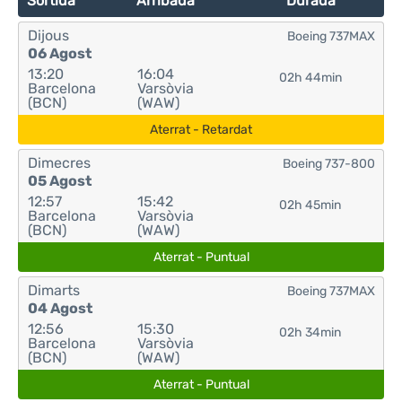
Sortida
Arribada
Durada
Dijous
Boeing 737MAX
06 Agost
13:20
16:04
02h 44min
Barcelona
Varsòvia
(BCN)
(WAW)
Aterrat - Retardat
Dimecres
Boeing 737-800
05 Agost
12:57
15:42
02h 45min
Barcelona
Varsòvia
(BCN)
(WAW)
Aterrat - Puntual
Dimarts
Boeing 737MAX
04 Agost
12:56
15:30
02h 34min
Barcelona
Varsòvia
(BCN)
(WAW)
Aterrat - Puntual