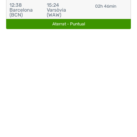
12:38
15:24
02h 46min
Barcelona
Varsòvia
(BCN)
(WAW)
Aterrat - Puntual