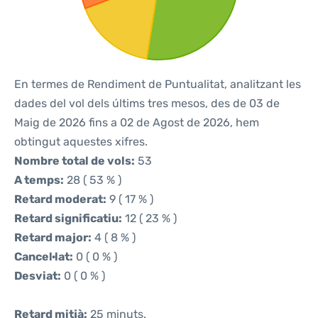
En termes de Rendiment de Puntualitat, analitzant les
dades del vol dels últims tres mesos, des de 03 de
Maig de 2026 fins a 02 de Agost de 2026, hem
obtingut aquestes xifres.
Nombre total de vols:
53
A temps:
28 ( 53 % )
Retard moderat:
9 ( 17 % )
Retard significatiu:
12 ( 23 % )
Retard major:
4 ( 8 % )
Cancel·lat:
0 ( 0 % )
Desviat:
0 ( 0 % )
Retard mitjà:
25 minuts.