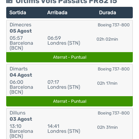
Últims Vols Passats FR8215
Sortida
Arribada
Durada
Dimecres
Boeing 737-800
05 Agost
05:57
06:59
02h 02min
Barcelona
Londres (STN)
(BCN)
Aterrat - Puntual
Dimarts
Boeing 737-800
04 Agost
06:00
07:17
02h 17min
Barcelona
Londres (STN)
(BCN)
Aterrat - Puntual
Dilluns
Boeing 737-800
03 Agost
13:10
14:41
02h 31min
Barcelona
Londres (STN)
(BCN)