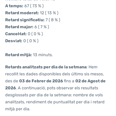
A temps:
67 ( 73 % )
Retard moderat:
12 ( 13 % )
Retard significatiu:
7 ( 8 % )
Retard major:
6 ( 7 % )
Cancel·lat:
0 ( 0 % )
Desviat:
0 ( 0 % )
Retard mitjà:
13 minuts.
Retards analitzats per dia de la setmana
: Hem
recollit les dades disponibles dels últims sis mesos,
des de
03 de Febrer de 2026
fins a
02 de Agost de
2026
. A continuació, pots observar els resultats
desglossats per dia de la setmana: nombre de vols
analitzats, rendiment de puntualitat per dia i retard
mitjà per dia.