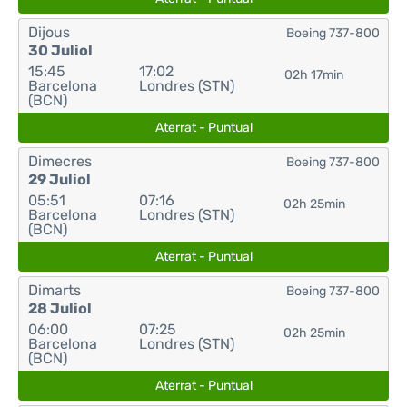
Dijous
Boeing 737-800
30 Juliol
15:45
17:02
02h 17min
Barcelona
Londres (STN)
(BCN)
Aterrat - Puntual
Dimecres
Boeing 737-800
29 Juliol
05:51
07:16
02h 25min
Barcelona
Londres (STN)
(BCN)
Aterrat - Puntual
Dimarts
Boeing 737-800
28 Juliol
06:00
07:25
02h 25min
Barcelona
Londres (STN)
(BCN)
Aterrat - Puntual