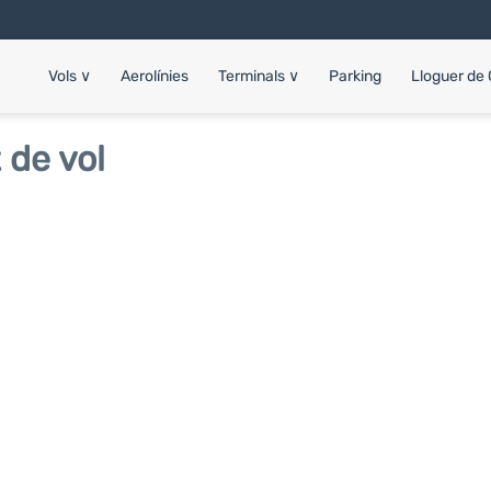
Vols
∨
Aerolínies
Terminals
∨
Parking
Lloguer de
 de vol