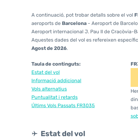
A continuació, pot trobar detalls sobre el vol
F
aeroports de
Barcelona
- Aeroport de Barcelon
Aeroport internacional J. Pau II de Cracòvia-Ba
Aquestes dades del vol es refereixen específic
Agost de 2026
.
Taula de continguts:
FR
Estat del vol
Informació addicional
Vols alternatius
Hem
Puntualitat i retards
din
Últims Vols Passats FR3035
bas
sob
Estat del vol