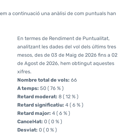
ntem a continuació una anàlisi de com puntuals han
En termes de Rendiment de Puntualitat,
analitzant les dades del vol dels últims tres
mesos, des de 03 de Maig de 2026 fins a 02
de Agost de 2026, hem obtingut aquestes
xifres.
Nombre total de vols:
66
A temps:
50 ( 76 % )
Retard moderat:
8 ( 12 % )
Retard significatiu:
4 ( 6 % )
Retard major:
4 ( 6 % )
Cancel·lat:
0 ( 0 % )
Desviat:
0 ( 0 % )