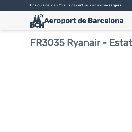
Una guia de Plan Your Trips centrada en els passatgers
Aeroport de Barcelona
FR3035 Ryanair - Estat