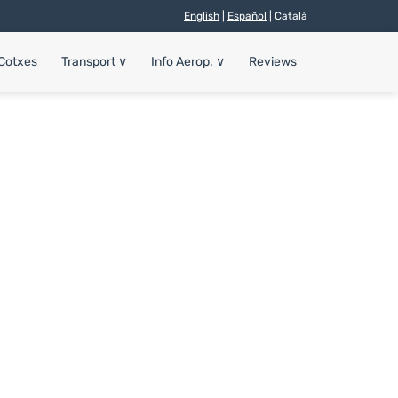
English
|
Español
| Català
 Cotxes
Transport
∨
Info Aerop.
∨
Reviews