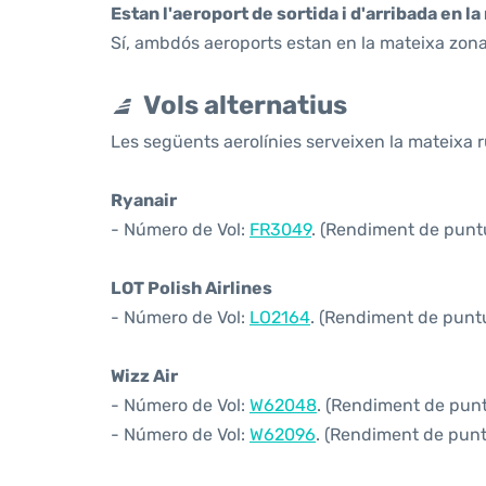
Estan l'aeroport de sortida i d'arribada en l
Sí, ambdós aeroports estan en la mateixa zona
Vols alternatius
Les següents aerolínies serveixen la mateixa r
Ryanair
- Número de Vol:
FR3049
. (Rendiment de puntua
LOT Polish Airlines
- Número de Vol:
LO2164
. (Rendiment de puntua
Wizz Air
- Número de Vol:
W62048
. (Rendiment de puntu
- Número de Vol:
W62096
. (Rendiment de puntu