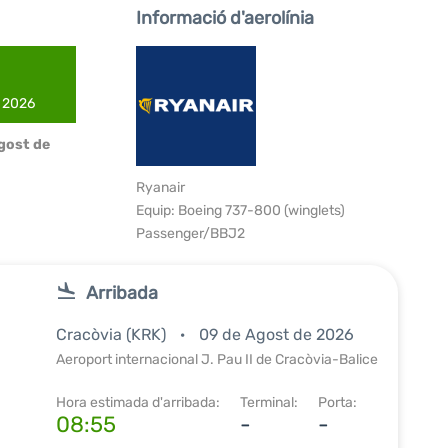
Informació d'aerolínia
e 2026
Agost de
Ryanair
Equip: Boeing 737-800 (winglets)
Passenger/BBJ2
Arribada
Cracòvia (KRK)
09 de Agost de 2026
Aeroport internacional J. Pau II de Cracòvia-Balice
Hora estimada d'arribada:
Terminal:
Porta:
08:55
-
-